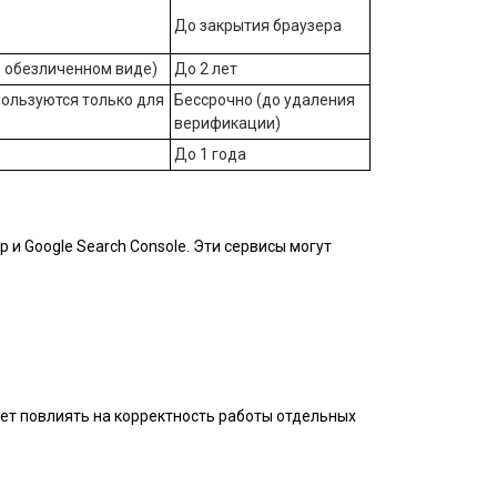
До закрытия браузера
 обезличенном виде)
До 2 лет
пользуются только для
Бессрочно (до удаления
верификации)
До 1 года
и Google Search Console. Эти сервисы могут
жет повлиять на корректность работы отдельных