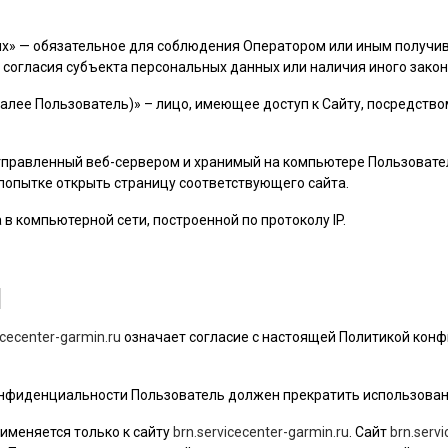
ых» — обязательное для соблюдения Оператором или иным получ
 согласия субъекта персональных данных или наличия иного закон
далее
Пользователь
)» – лицо, имеющее доступ к Сайту, посредств
 отправленный веб-сервером и хранимый на компьютере
Пользовате
 попытке открыть страницу соответствующего сайта.
а в компьютерной сети, построенной по протоколу IP.
Я
icecenter-garmin.ru
означает согласие с настоящей Политикой кон
 конфиденциальности
Пользователь
должен прекратить использован
именяется только к сайту
brn.servicecenter-garmin.ru
. Сайт
brn.serv