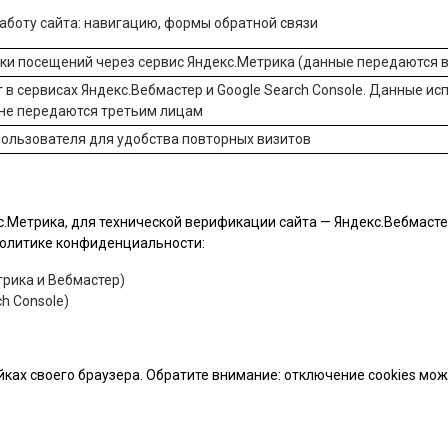
боту сайта: навигацию, формы обратной связи
ики посещений через сервис
Яндекс.Метрика
(данные передаются в
 в сервисах
Яндекс.Вебмастер
и
Google Search Console
. Данные ис
 не передаются третьим лицам
ользователя для удобства повторных визитов
.Метрика, для технической верификации сайта — Яндекс.Вебмастер 
 политике конфиденциальности:
рика и Вебмастер)
h Console)
йках своего браузера. Обратите внимание: отключение cookies мо