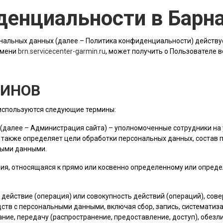
денциальности в Барн
альных данных (далее – Политика конфиденциальности) действу
имени
brn.servicecenter-garmin.ru
, может получить о Пользователе 
МИНОВ
 используются следующие термины:
 (далее –
Администрация сайта
) – уполномоченные сотрудники на 
 также определяет цели обработки персональных данных, состав
ными данными.
ия, относящаяся к прямо или косвенно определенному или опред
е действие (операция) или совокупность действий (операций), со
ств с персональными данными, включая сбор, запись, систематиза
ание, передачу (распространение, предоставление, доступ), обез