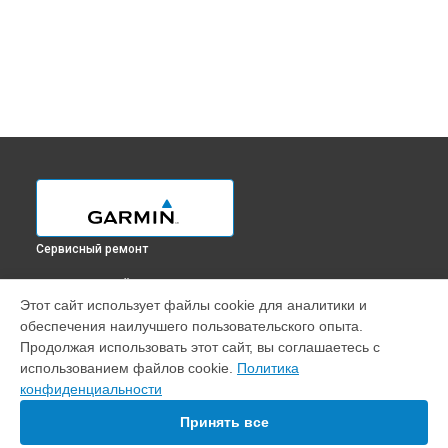
Сервисный ремонт
ВЫБЕРИ СВОЙ ГОРОД
Этот сайт использует файлы cookie для аналитики и
Замена динамика навигатора GPSMAP 86S Garmin в
обеспечения наилучшего пользовательского опыта.
Краснодаре
Продолжая использовать этот сайт, вы соглашаетесь с
Замена динамика навигатора GPSMAP 86S Garmin в
использованием файлов cookie.
Политика
Ростове-на-Дону
конфиденциальности
Замена динамика навигатора GPSMAP 86S Garmin в
Нижнем Новгороде
Принять все
Замена динамика навигатора GPSMAP 86S Garmin в