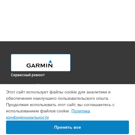
Сервисный ремонт
ВЫБЕРИ СВОЙ ГОРОД
Этот сайт использует файлы cookie для аналитики и
Ремонт GPS-модуля навигатора GPSMAP 276CX Garmin в
обеспечения наилучшего пользовательского опыта.
Краснодаре
Продолжая использовать этот сайт, вы соглашаетесь с
Ремонт GPS-модуля навигатора GPSMAP 276CX Garmin в
использованием файлов cookie.
Политика
Ростове-на-Дону
конфиденциальности
Ремонт GPS-модуля навигатора GPSMAP 276CX Garmin в
Нижнем Новгороде
Принять все
Ремонт GPS-модуля навигатора GPSMAP 276CX Garmin в