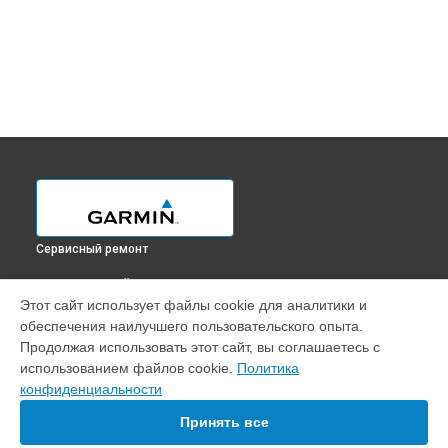
Сервисный ремонт
ВЫБЕРИ СВОЙ ГОРОД
Этот сайт использует файлы cookie для аналитики и
Ремонт GPS-модуля навигатора ETREX10 Garmin в
обеспечения наилучшего пользовательского опыта.
Краснодаре
Продолжая использовать этот сайт, вы соглашаетесь с
Ремонт GPS-модуля навигатора ETREX10 Garmin в
Ростове-
использованием файлов cookie.
Политика
на-Дону
конфиденциальности
Ремонт GPS-модуля навигатора ETREX10 Garmin в
Нижнем
Новгороде
Принять все
Ремонт GPS-модуля навигатора ETREX10 Garmin в