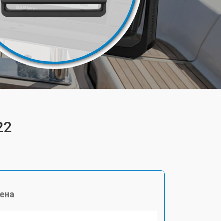
22
ена