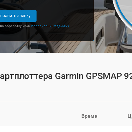
править заявку
 на обработку моих
персональных данных.
картплоттера Garmin GPSMAP 9
Время
Ц