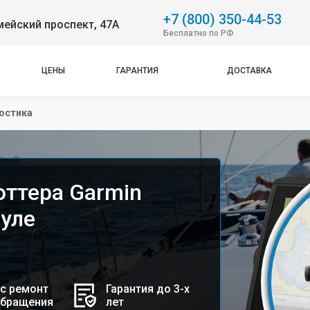
+7 (800) 350-44-53
ейский проспект, 47А
Бесплатно по РФ
ЦЕНЫ
ГАРАНТИЯ
ДОСТАВКА
остика
оттера Garmin
уле
с ремонт
Гарантия до 3-х
обращения
лет