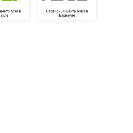
центр Acer в
Сервисный центр Asus в
Сервисный
науле
Барнауле
Бар