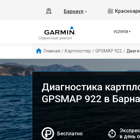
Красноарм
Барнаул
▼
УСЛУГИ
Сервисный ремонт
Главная
/
Картплоттер
/
GPSMAP 922
/
Диагн
Диагностика картпл
GPSMAP 922 в Барна
Экспрес
Бесплатно
в день 