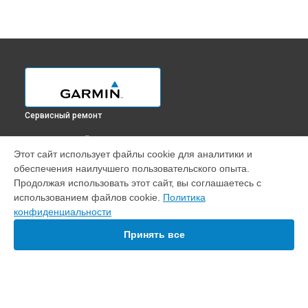
Сервисный ремонт
ВЫБЕРИ СВОЙ ГОРОД
Этот сайт использует файлы cookie для аналитики и
Замена GPS-модуля картплоттера GPSMAP 8424 MFD
обеспечения наилучшего пользовательского опыта.
Garmin в
Краснодаре
Продолжая использовать этот сайт, вы соглашаетесь с
Замена GPS-модуля картплоттера GPSMAP 8424 MFD
использованием файлов cookie.
Политика
Garmin в
Ростове-на-Дону
конфиденциальности
Замена GPS-модуля картплоттера GPSMAP 8424 MFD
Garmin в
Нижнем Новгороде
Принять все
Замена GPS-модуля картплоттера GPSMAP 8424 MFD
Garmin в
Новосибирске
Замена GPS-модуля картплоттера GPSMAP 8424 MFD
Garmin в
Челябинске
Замена GPS-модуля картплоттера GPSMAP 8424 MFD