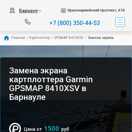
Барнаул
Красноармейский проспект, 47А
▼
+7 (800) 350-44-53
Главная
/
Картплоттер
/
GPSMAP 8410XSV
/
Замена экрана
Замена экрана
картплоттера Garmin
GPSMAP 8410XSV в
Барнауле
1500
Цена от
руб