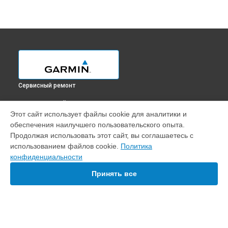
Сервисный ремонт
ВЫБЕРИ СВОЙ ГОРОД
Этот сайт использует файлы cookie для аналитики и
Замена экрана картплоттера GPSMAP 8410XSV Garmin в
обеспечения наилучшего пользовательского опыта.
Краснодаре
Продолжая использовать этот сайт, вы соглашаетесь с
Замена экрана картплоттера GPSMAP 8410XSV Garmin в
использованием файлов cookie.
Политика
Ростове-на-Дону
конфиденциальности
Замена экрана картплоттера GPSMAP 8410XSV Garmin в
Нижнем Новгороде
Принять все
Замена экрана картплоттера GPSMAP 8410XSV Garmin в
Новосибирске
Замена экрана картплоттера GPSMAP 8410XSV Garmin в
Челябинске
Замена экрана картплоттера GPSMAP 8410XSV Garmin в