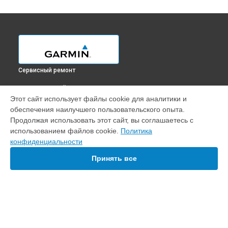
Сервисный ремонт
ВЫБЕРИ СВОЙ ГОРОД
Этот сайт использует файлы cookie для аналитики и
Диагностика картплоттера GPSMAP 7416 Garmin в
обеспечения наилучшего пользовательского опыта.
Краснодаре
Продолжая использовать этот сайт, вы соглашаетесь с
Диагностика картплоттера GPSMAP 7416 Garmin в
использованием файлов cookie.
Политика
Ростове-на-Дону
конфиденциальности
Диагностика картплоттера GPSMAP 7416 Garmin в
Нижнем
Новгороде
Принять все
Диагностика картплоттера GPSMAP 7416 Garmin в
Новосибирске
Диагностика картплоттера GPSMAP 7416 Garmin в
Челябинске
Диагностика картплоттера GPSMAP 7416 Garmin в
УСТРОЙСТВА
Екатеринбурге