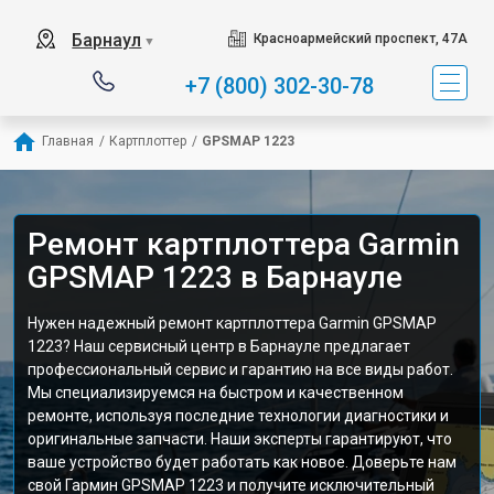
Барнаул
Красноармейский проспект, 47А
▼
+7 (800) 302-30-78
Главная
/
Картплоттер
/
GPSMAP 1223
Ремонт картплоттера Garmin
GPSMAP 1223 в Барнауле
Нужен надежный ремонт картплоттера Garmin GPSMAP
1223? Наш сервисный центр в Барнауле предлагает
профессиональный сервис и гарантию на все виды работ.
Мы специализируемся на быстром и качественном
ремонте, используя последние технологии диагностики и
оригинальные запчасти. Наши эксперты гарантируют, что
ваше устройство будет работать как новое. Доверьте нам
свой Гармин GPSMAP 1223 и получите исключительный