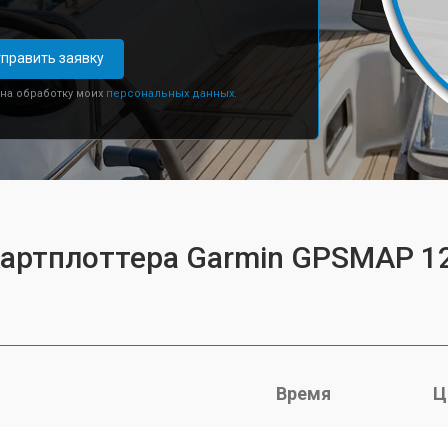
править заявку
 на обработку моих
персональных данных.
картплоттера Garmin GPSMAP 12
Время
Ц