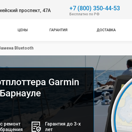
+7 (800) 350-44-53
ейский проспект, 47А
Бесплатно по РФ
ЦЕНЫ
ГАРАНТИЯ
ДОСТАВКА
Замена Bluetooth
ртплоттера Garmin
 Барнауле
с ремонт
Гарантия до 3-х
обращения
лет