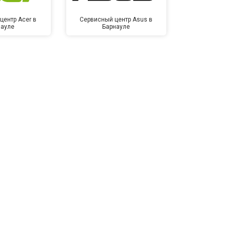
центр Acer в
Сервисный центр Asus в
Сервисный
науле
Барнауле
Бар