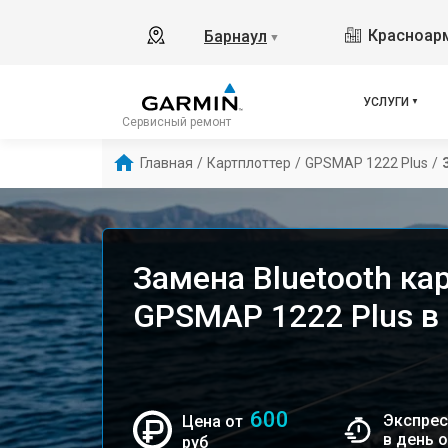
Красноарм
Барнаул
▼
УСЛУГИ
Сервисный ремонт
Главная
/
Картплоттер
/
GPSMAP 1222 Plus
/
Замена Bluetooth ка
GPSMAP 1222 Plus в
600
Экспрес
Цена от
в день 
руб