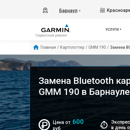
Красноарм
Барнаул
▼
УСЛУГИ
Сервисный ремонт
Главная
/
Картплоттер
/
GMM 190
/
Замена Bl
Замена Bluetooth ка
GMM 190 в Барнауле
600
Экспрес
Цена от
в день 
руб