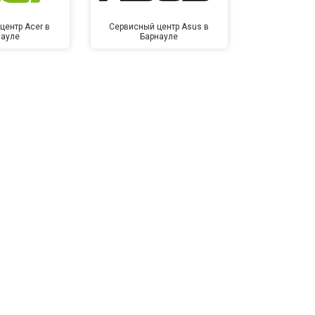
центр Acer в
Сервисный центр Asus в
Сервисный
науле
Барнауле
Бар