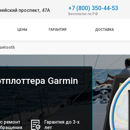
+7 (800) 350-44-53
ейский проспект, 47А
Бесплатно по РФ
ЦЕНЫ
ГАРАНТИЯ
ДОСТАВКА
uetooth
ртплоттера Garmin
с ремонт
Гарантия до 3-х
обращения
лет