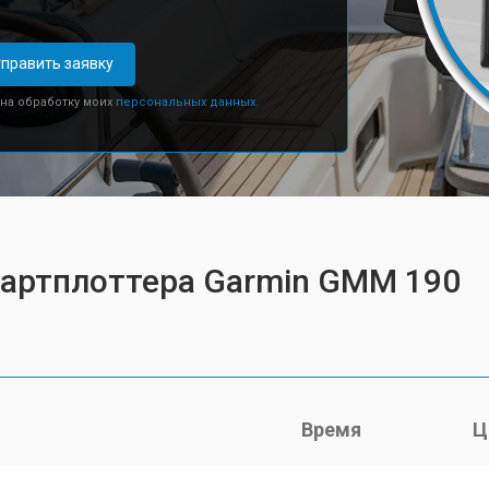
править заявку
 на обработку моих
персональных данных.
картплоттера Garmin GMM 190
Время
Ц