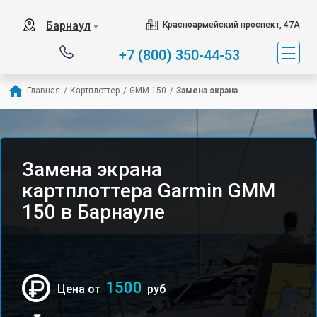
Барнаул
Красноармейский проспект, 47А
▼
+7 (800) 350-44-53
Главная
/
Картплоттер
/
GMM 150
/
Замена экрана
Замена экрана
картплоттера Garmin GMM
150 в Барнауле
1500
Цена от
руб