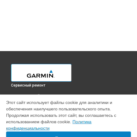
Сервисный ремонт
ВЫБЕРИ СВОЙ ГОРОД
Этот сайт использует файлы cookie для аналитики и
Замена корпуса GPS-ошейника Pro 550 Plus Garmin в
обеспечения наилучшего пользовательского опыта.
Краснодаре
Продолжая использовать этот сайт, вы соглашаетесь с
Замена корпуса GPS-ошейника Pro 550 Plus Garmin в
использованием файлов cookie.
Политика
Ростове-на-Дону
конфиденциальности
Замена корпуса GPS-ошейника Pro 550 Plus Garmin в
Нижнем Новгороде