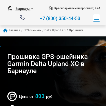
Барнаул
Красноармейский проспект, 47А
▼
+7 (800) 350-44-53
Главная
/
GPS-ошейник
/
Delta Upland XC
/
Прошивка
Прошивка GPS-ошейника
Garmin Delta Upland XC в
Барнауле
800
Цена от
руб