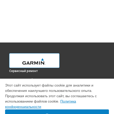
Сервисный ремонт
ВЫБЕРИ СВОЙ ГОРОД
Этот сайт использует файлы cookie для аналитики и
Прошивка GPS-ошейника Delta Upland XC Garmin в
обеспечения наилучшего пользовательского опыта.
Краснодаре
Продолжая использовать этот сайт, вы соглашаетесь с
Прошивка GPS-ошейника Delta Upland XC Garmin в
использованием файлов cookie.
Политика
Ростове-на-Дону
конфиденциальности
Прошивка GPS-ошейника Delta Upland XC Garmin в
Нижнем
Новгороде