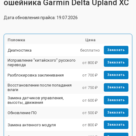
ошейника Garmin Delta Upland XC
Дата обновления прайса: 19.07.2026
Поломка
Цена
Диагностика
бесплатно
Заказать
Исправление "китайского" русского
от 800 ₽
Заказать
перевода
Разблокировка заклинивания
от 700 ₽
Заказать
Восстановление после попадания
от 750 ₽
Заказать
влаги
Замена датчиков управления,
от 600 ₽
Заказать
высоты, движения
Обновление ПО
от 500 ₽
Заказать
Замена антенного модуля
от 800 ₽
Заказать