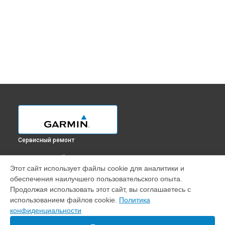
Сервисный ремонт
ВЫБЕРИ СВОЙ ГОРОД
Этот сайт использует файлы cookie для аналитики и
Замена аккумулятора GPS-ошейника Alpha 50 Garmin в
обеспечения наилучшего пользовательского опыта.
Краснодаре
Продолжая использовать этот сайт, вы соглашаетесь с
Замена аккумулятора GPS-ошейника Alpha 50 Garmin в
использованием файлов cookie.
Политика
Ростове-на-Дону
конфиденциальности
Замена аккумулятора GPS-ошейника Alpha 50 Garmin в
Нижнем Новгороде