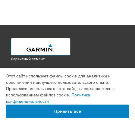
Сервисный ремонт
ВЫБЕРИ СВОЙ ГОРОД
Этот сайт использует файлы cookie для аналитики и
Замена разъёма эхолота Echomap Plus 62cv Garmin в
обеспечения наилучшего пользовательского опыта.
Краснодаре
Продолжая использовать этот сайт, вы соглашаетесь с
Замена разъёма эхолота Echomap Plus 62cv Garmin в
использованием файлов cookie.
Политика
Ростове-на-Дону
конфиденциальности
Замена разъёма эхолота Echomap Plus 62cv Garmin в
Нижнем Новгороде
Принять все
Замена разъёма эхолота Echomap Plus 62cv Garmin в
Новосибирске
Замена разъёма эхолота Echomap Plus 62cv Garmin в
Челябинске