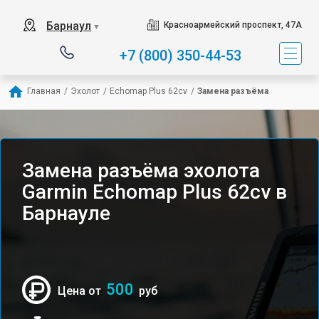
Барнаул
Красноармейский проспект, 47А
▼
+7 (800) 350-44-53
Главная
/
Эхолот
/
Echomap Plus 62cv
/
Замена разъёма
Замена разъёма эхолота
Garmin Echomap Plus 62cv в
Барнауле
500
Цена от
руб